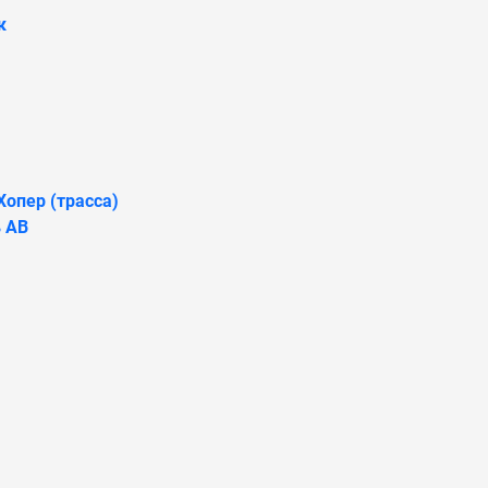
к
Хопер (трасса)
 АВ