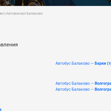
во
Автовокзал Балаково
авления
Автобус Балаково —
Барки (т
Автобус Балаково —
Волгогра
Автобус Балаково —
Волгогр
а