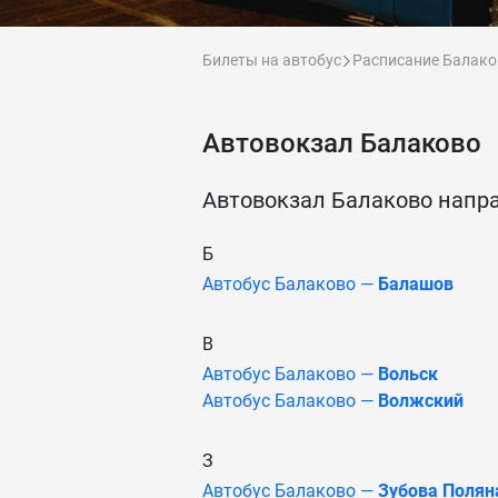
Билеты на автобус
Расписание Балако
Автовокзал Балаково
Автовокзал Балаково напр
Б
Автобус Балаково —
Балашов
В
Автобус Балаково —
Вольск
Автобус Балаково —
Волжский
З
Автобус Балаково —
Зубова Полян