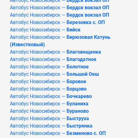
Автобус Новосибирск —
Бердск вокзал ОП
Автобус Новосибирск —
Бердск вокзал ОП
Автобус Новосибирск —
Бердск вокзал ОП
Автобус Новосибирск —
Березовка с. ОП
Автобус Новосибирск —
Бийск
Автобус Новосибирск —
Бирюзовая Катунь
(Известковый)
Автобус Новосибирск —
Благовещенка
Автобус Новосибирск —
Благодатное
Автобус Новосибирск —
Болотное
Автобус Новосибирск —
Большой Оеш
Автобус Новосибирск —
Боровое
Автобус Новосибирск —
Борцово
Автобус Новосибирск —
Бочкарево
Автобус Новосибирск —
Буланиха
Автобус Новосибирск —
Бураново
Автобус Новосибирск —
Быструха
Автобус Новосибирск —
Быстрянка
Автобус Новосибирск —
Безменово с. ОП