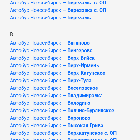
Автобус Новосибирск —
Березовка с. ОП
Автобус Новосибирск —
Березовка с. ОП
Автобус Новосибирск —
Березовка
В
Автобус Новосибирск —
Ваганово
Автобус Новосибирск —
Венгерово
Автобус Новосибирск —
Верх-Бийск
Автобус Новосибирск —
Верх-Ирмень
Автобус Новосибирск —
Верх-Катунское
Автобус Новосибирск —
Верх-Тула
Автобус Новосибирск —
Веселовское
Автобус Новосибирск —
Владимировка
Автобус Новосибирск —
Володино
Автобус Новосибирск —
Волчно-Бурлинское
Автобус Новосибирск —
Вороново
Автобус Новосибирск —
Высокая Грива
Автобус Новосибирск —
Верхкатунское с. ОП