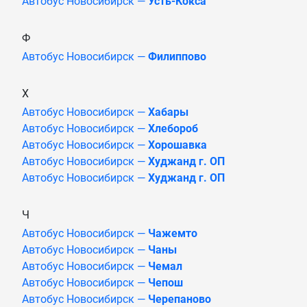
Автобус Новосибирск —
Усть-Кокса
Ф
Автобус Новосибирск —
Филиппово
Х
Автобус Новосибирск —
Хабары
Автобус Новосибирск —
Хлебороб
Автобус Новосибирск —
Хорошавка
Автобус Новосибирск —
Худжанд г. ОП
Автобус Новосибирск —
Худжанд г. ОП
Ч
Автобус Новосибирск —
Чажемто
Автобус Новосибирск —
Чаны
Автобус Новосибирск —
Чемал
Автобус Новосибирск —
Чепош
Автобус Новосибирск —
Черепаново