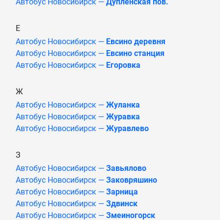
Автобус Новосибирск —
Дупленская пов.
Е
Автобус Новосибирск —
Евсино деревня
Автобус Новосибирск —
Евсино станция
Автобус Новосибирск —
Егоровка
Ж
Автобус Новосибирск —
Жуланка
Автобус Новосибирск —
Журавка
Автобус Новосибирск —
Журавлево
З
Автобус Новосибирск —
Завьялово
Автобус Новосибирск —
Заковряшино
Автобус Новосибирск —
Зарница
Автобус Новосибирск —
Здвинск
Автобус Новосибирск —
Змеиногорск