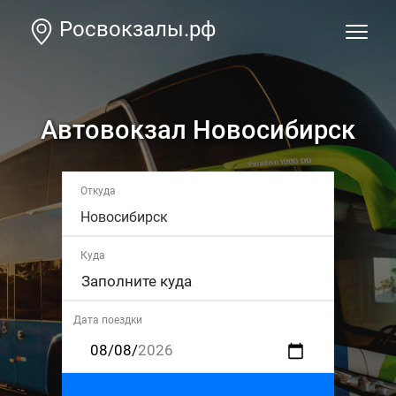
Росвокзалы.рф
Автовокзал Новосибирск
Откуда
Новосибирск
Куда
Дата поездки