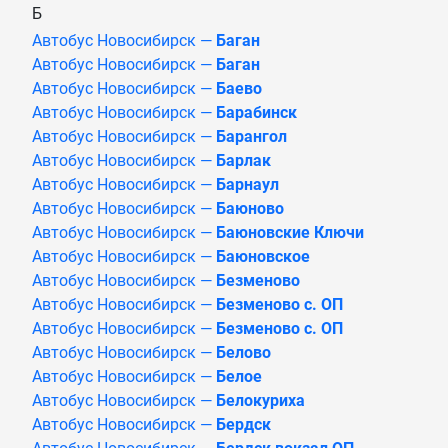
Б
Автобус Новосибирск —
Баган
Автобус Новосибирск —
Баган
Автобус Новосибирск —
Баево
Автобус Новосибирск —
Барабинск
Автобус Новосибирск —
Барангол
Автобус Новосибирск —
Барлак
Автобус Новосибирск —
Барнаул
Автобус Новосибирск —
Баюново
Автобус Новосибирск —
Баюновские Ключи
Автобус Новосибирск —
Баюновское
Автобус Новосибирск —
Безменово
Автобус Новосибирск —
Безменово с. ОП
Автобус Новосибирск —
Безменово с. ОП
Автобус Новосибирск —
Белово
Автобус Новосибирск —
Белое
Автобус Новосибирск —
Белокуриха
Автобус Новосибирск —
Бердск