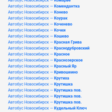
Автобус Новосибирск —
Комарье
Автобус Новосибирск —
Комендантка
Автобус Новосибирск —
Конево
Автобус Новосибирск —
Коурак
Автобус Новосибирск —
Коченево
Автобус Новосибирск —
Кочки
Автобус Новосибирск —
Кошево
Автобус Новосибирск —
Красная Грива
Автобус Новосибирск —
Краснодубровский
Автобус Новосибирск —
Красное
Автобус Новосибирск —
Краснозерское
Автобус Новосибирск —
Красный Яр
Автобус Новосибирск —
Кривошеино
Автобус Новосибирск —
Крутиха
Автобус Новосибирск —
Крутишка
Автобус Новосибирск —
Крутишка пов.
Автобус Новосибирск —
Крутишка пов.
Автобус Новосибирск —
Крутишка пов.
Автобус Новосибирск —
Кудельный Ключ