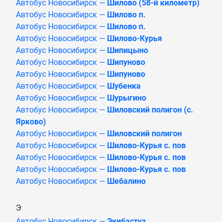
Автобус Новосибирск —
Шилово (58-й километр)
Автобус Новосибирск —
Шилово п.
Автобус Новосибирск —
Шилово п.
Автобус Новосибирск —
Шилово-Курья
Автобус Новосибирск —
Шипицыно
Автобус Новосибирск —
Шипуново
Автобус Новосибирск —
Шипуново
Автобус Новосибирск —
Шубенка
Автобус Новосибирск —
Шурыгино
Автобус Новосибирск —
Шиловский полигон (с.
Ярково)
Автобус Новосибирск —
Шиловский полигон
Автобус Новосибирск —
Шилово-Курья с. пов
Автобус Новосибирск —
Шилово-Курья с. пов
Автобус Новосибирск —
Шилово-Курья с. пов
Автобус Новосибирск —
Шебалино
Э
Автобус Новосибирск —
Экибастуз