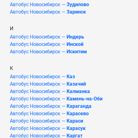
Автобус Новосибирск —
Зудилово
Автобус Новосибирск —
Заринск
И
Автобус Новосибирск —
Индерь
Автобус Новосибирск —
Инской
Автобус Новосибирск —
Искитим
К
Автобус Новосибирск —
Каз
Автобус Новосибирск —
Казачий
Автобус Новосибирск —
Калманка
Автобус Новосибирск —
Камень-на-Оби
Автобус Новосибирск —
Караганда
Автобус Новосибирск —
Карасево
Автобус Новосибирск —
Караси
Автобус Новосибирск —
Карасук
Автобус Новосибирск —
Каргат