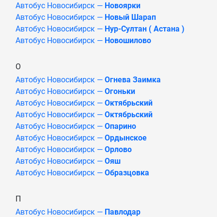
Автобус Новосибирск —
Новоярки
Автобус Новосибирск —
Новый Шарап
Автобус Новосибирск —
Нур-Султан ( Астана )
Автобус Новосибирск —
Новошилово
О
Автобус Новосибирск —
Огнева Заимка
Автобус Новосибирск —
Огоньки
Автобус Новосибирск —
Октябрьский
Автобус Новосибирск —
Октябрьский
Автобус Новосибирск —
Опарино
Автобус Новосибирск —
Ордынское
Автобус Новосибирск —
Орлово
Автобус Новосибирск —
Ояш
Автобус Новосибирск —
Образцовка
П
Автобус Новосибирск —
Павлодар