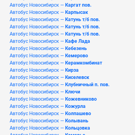
Автобус Новосибирск —
Каргат пов.
Автобус Новосибирск —
Карпысак
Автобус Новосибирск —
Катунь т/б пов.
Автобус Новосибирск —
Катунь т/б пов.
Автобус Новосибирск —
Катунь т/б пов.
Автобус Новосибирск —
Кафе Лада
Автобус Новосибирск —
Кебезень
Автобус Новосибирск —
Кемерово
Автобус Новосибирск —
Керамкомбинат
Автобус Новосибирск —
Кирза
Автобус Новосибирск —
Киселевск
Автобус Новосибирск —
Клубничный п. пов.
Автобус Новосибирск —
Ключи
Автобус Новосибирск —
Кожевниково
Автобус Новосибирск —
Кожурла
Автобус Новосибирск —
Колпашево
Автобус Новосибирск —
Колывань
Автобус Новосибирск —
Кольцовка