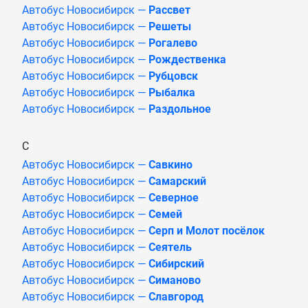
Автобус Новосибирск —
Рассвет
Автобус Новосибирск —
Решеты
Автобус Новосибирск —
Рогалево
Автобус Новосибирск —
Рождественка
Автобус Новосибирск —
Рубцовск
Автобус Новосибирск —
Рыбалка
Автобус Новосибирск —
Раздольное
С
Автобус Новосибирск —
Савкино
Автобус Новосибирск —
Самарский
Автобус Новосибирск —
Северное
Автобус Новосибирск —
Семей
Автобус Новосибирск —
Серп и Молот посёлок
Автобус Новосибирск —
Сеятель
Автобус Новосибирск —
Сибирский
Автобус Новосибирск —
Симаново
Автобус Новосибирск —
Славгород