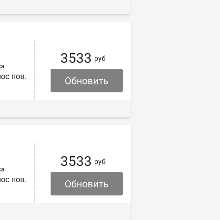
3533
руб
са
ос пов.
3533
руб
са
ос пов.