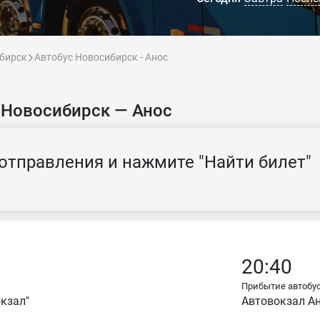
бирск
Автобус Новосибирск - Анос
 Новосибирск — Анос
отправления и нажмите "Найти билет"
20:40
Прибытие автобу
кзал"
Автовокзал Ан