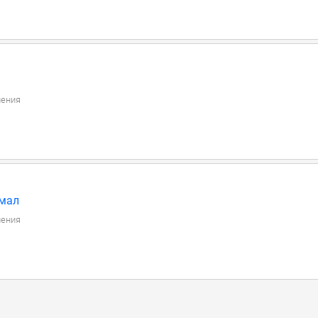
ления
емал
ления