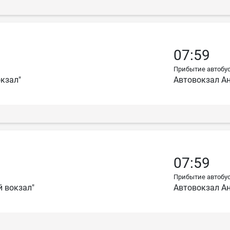
07:59
Прибытие автобу
кзал"
Автовокзал Ан
07:59
Прибытие автобу
й вокзал"
Автовокзал Ан