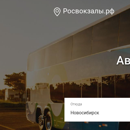
Росвокзалы.рф
Ав
Откуда
Новосибирск