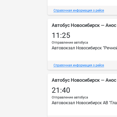
Справочная информация о рейсе
Автобус Новосибирск — Анос
11:25
Отправление автобуса
Автовокзал Новосибирск "Речно
Справочная информация о рейсе
Автобус Новосибирск — Анос
21:40
Отправление автобуса
Автовокзал Новосибирск АВ "Гл