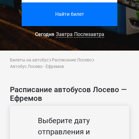
Найти билет
Сегодня
Завтра
Послезавтра
Билеты на автобус
Расписание Лосево
Автобус Лосево - Ефремов
Расписание автобусов Лосево —
Ефремов
Выберите дату
отправления и