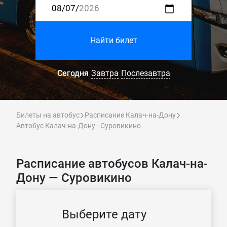
Найти билет
Сегодня
Завтра
Послезавтра
Билеты на автобус
Расписание Калач-на-Дону
Автобус Калач-на-Дону - Суровикино
Расписание автобусов Калач-на-
Дону — Суровикино
Выберите дату