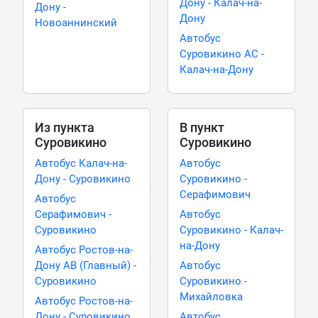
Дону - Калач-на-
Дону -
Дону
Новоаннинский
Автобус
Суровикино АС -
Калач-на-Дону
Из пункта
В пункт
Суровикино
Суровикино
Автобус Калач-на-
Автобус
Дону - Суровикино
Суровикино -
Серафимович
Автобус
Серафимович -
Автобус
Суровикино
Суровикино - Калач-
на-Дону
Автобус Ростов-на-
Дону АВ (Главный) -
Автобус
Суровикино
Суровикино -
Михайловка
Автобус Ростов-на-
Дону - Суровикино
Автобус