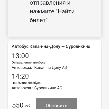
отправления и
нажмите "Найти
билет"
Автобус Калач-на-Дону — Суровикино
13:00
Отправление автобуса
Автовокзал Калач-на-Дону АВ
14:20
Прибытие автобуса
Автовокзал Суровикино АС
550
руб