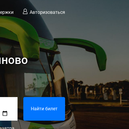
держки
Авторизоваться
ыново
Найти билет
завтра