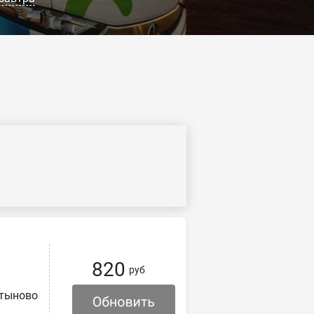
820
руб
тыново