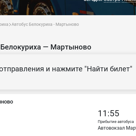
риха
Автобус Белокуриха - Мартыново
 Белокуриха — Мартыново
отправления и нажмите "Найти билет"
ыново
11:55
Прибытие автобуса
Автовокзал Мар