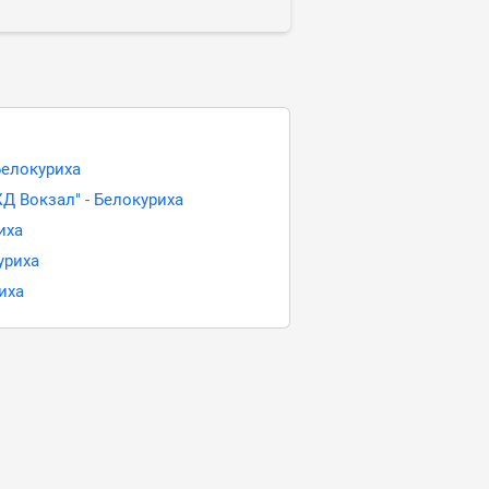
Белокуриха
Д Вокзал" - Белокуриха
иха
уриха
иха