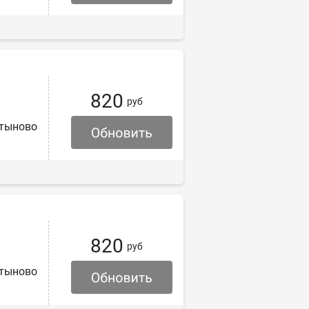
820
руб
тыново
820
руб
тыново