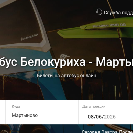
Служба под
бус Белокуриха - Март
Билеты на автобус онлайн
Куда
Дата поездки
Мартыново
Сегодня
Завтра
После