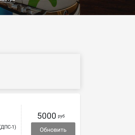
5000
руб
(ДПС-1)