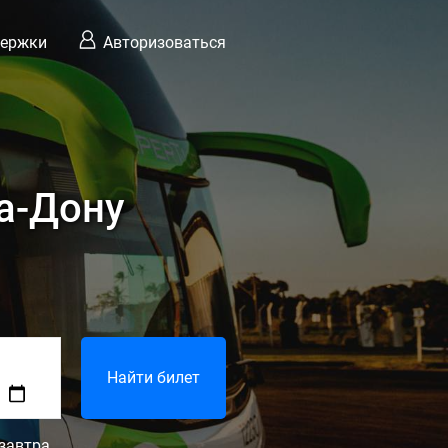
держки
Авторизоваться
на-Дону
Найти билет
завтра