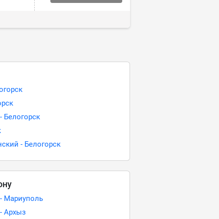
логорск
орск
- Белогорск
к
ский - Белогорск
ону
 - Мариуполь
- Архыз