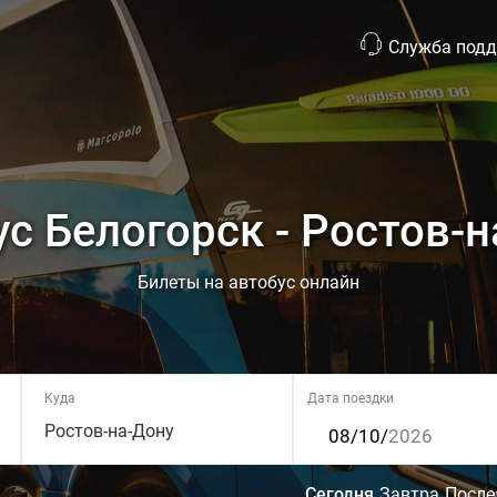
Служба под
с Белогорск - Ростов-
Билеты на автобус онлайн
Куда
Дата поездки
Ростов-на-Дону
Сегодня
Завтра
После