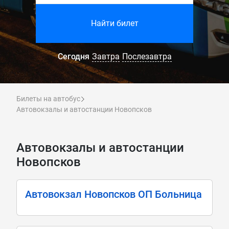
Найти билет
Сегодня
Завтра
Послезавтра
Билеты на автобус
Автовокзалы и автостанции Новопсков
Автовокзалы и автостанции
Новопсков
Автовокзал Новопсков ОП Больница