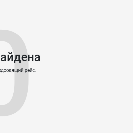
0
найдена
одходящий рейс,