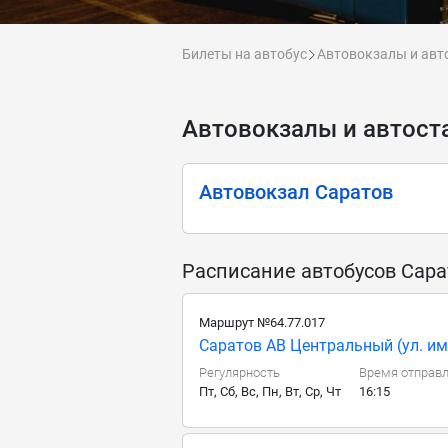
Билеты на автобус
Автовокзалы и авт
Автовокзалы и автост
Автовокзал Саратов
Расписание автобусов Сара
Маршрут №64.77.017
Саратов АВ Центральный (ул. им.
Регулярность
Время отправ
Пт, Сб, Вс, Пн, Вт, Ср, Чт
16:15