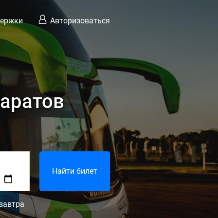
держки
Авторизоваться
Саратов
Найти билет
завтра