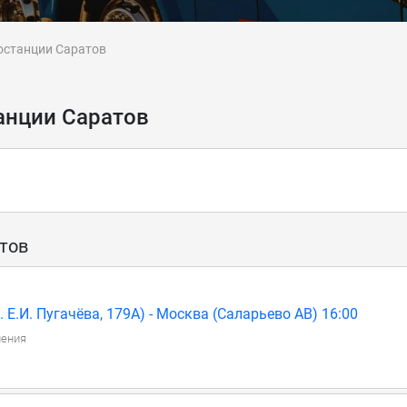
останции Саратов
анции Саратов
тов
 Е.И. Пугачёва, 179А) - Москва (Саларьево АВ) 16:00
ления