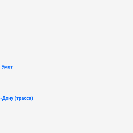
 Умет
-Дону (трасса)