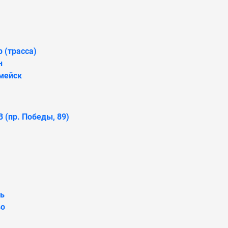
 (трасса)
н
мейск
 (пр. Победы, 89)
ь
во