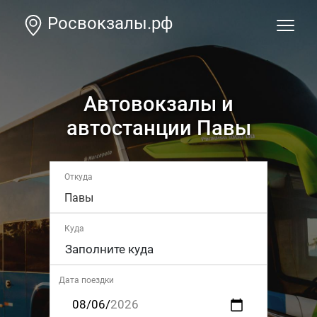
Росвокзалы.рф
Автовокзалы и
автостанции Павы
Откуда
Павы
Куда
Дата поездки