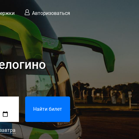
держки
Авторизоваться
елогино
Найти билет
завтра