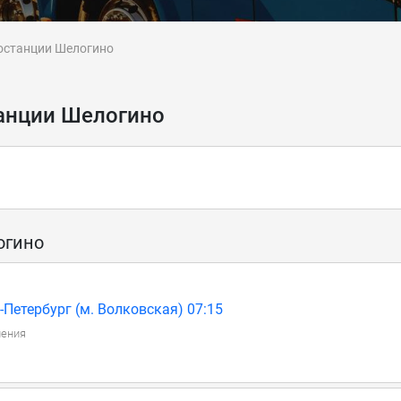
останции Шелогино
анции Шелогино
огино
Петербург (м. Волковская) 07:15
ления