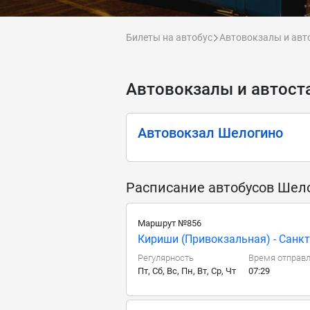
Билеты на автобус
Автовокзалы и авт
Автовокзалы и автост
Автовокзал Шелогино
Расписание автобусов Шел
Маршрут №856
Кириши (Привокзальная) - Санкт-
Регулярность
Время отправ
Пт, Сб, Вс, Пн, Вт, Ср, Чт
07:29