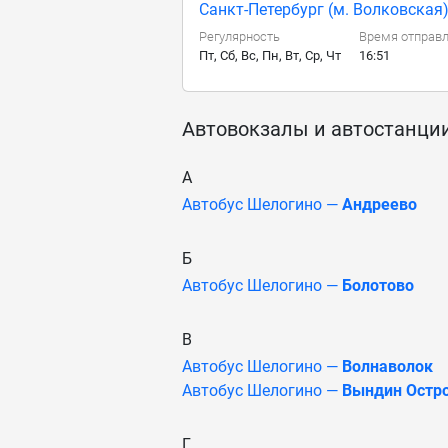
Санкт-Петербург (м. Волковская)
Регулярность
Время отправ
Пт, Сб, Вс, Пн, Вт, Ср, Чт
16:51
Автовокзалы и автостанци
А
Автобус Шелогино —
Андреево
Б
Автобус Шелогино —
Болотово
В
Автобус Шелогино —
Волнаволок
Автобус Шелогино —
Вындин Остр
Г