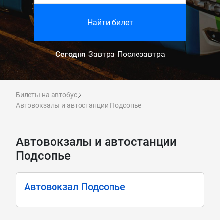
Найти билет
Сегодня
Завтра
Послезавтра
Билеты на автобус
Автовокзалы и автостанции Подсопье
Автовокзалы и автостанции
Подсопье
Автовокзал Подсопье