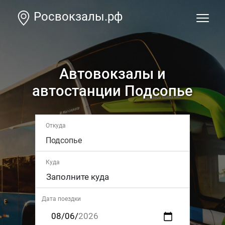
Росвокзалы.рф
Автовокзалы и
автостанции Подсопье
Откуда
Подсопье
Куда
Дата поездки