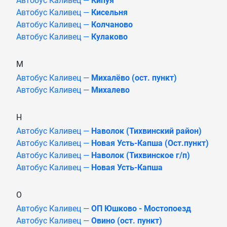
Автобус Каливец —
Кипуя
Автобус Каливец —
Кисельня
Автобус Каливец —
Колчаново
Автобус Каливец —
Кулаково
М
Автобус Каливец —
Михалёво (ост. пункт)
Автобус Каливец —
Михалево
Н
Автобус Каливец —
Наволок (Тихвинский район)
Автобус Каливец —
Новая Усть-Капша (Ост.пункт)
Автобус Каливец —
Наволок (Тихвинское г/п)
Автобус Каливец —
Новая Усть-Капша
О
Автобус Каливец —
ОП Юшково - Мостопоезд
Автобус Каливец —
Овино (ост. пункт)