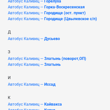
Автобус Каливец —
Горелуха
Автобус Каливец —
Горка-Воскресенская
Автобус Каливец —
Городище (ост. пункт)
Автобус Каливец —
Городище (Цвылевское с/п)
Д
Автобус Каливец —
Дусьево
З
Автобус Каливец —
Златынь (поворот,ОП)
Автобус Каливец —
Златынь
И
Автобус Каливец —
Иссад
К
Автобус Каливец —
Кайвакса