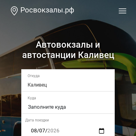
Росвокзалы.рф
Автовокзалы и
автостанции Каливец
Откуда
Каливец
Куда
Дата поездки