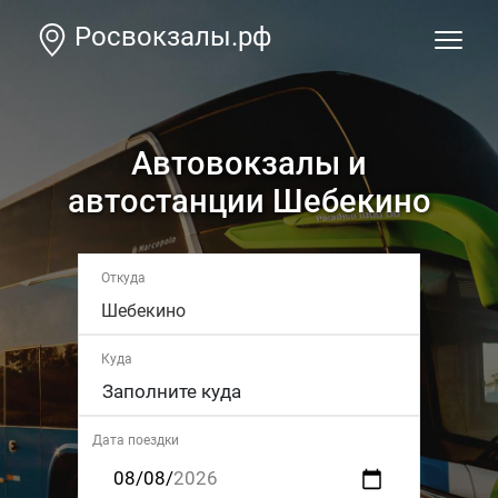
Росвокзалы.рф
Автовокзалы и
автостанции Шебекино
Откуда
Шебекино
Куда
Дата поездки