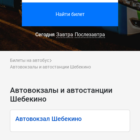
Найти билет
Сегодня
Завтра
Послезавтра
Билеты на автобус
Автовокзалы и автостанции Шебекино
Автовокзалы и автостанции
Шебекино
Автовокзал Шебекино