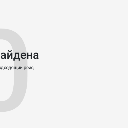
0
найдена
одходящий рейс,