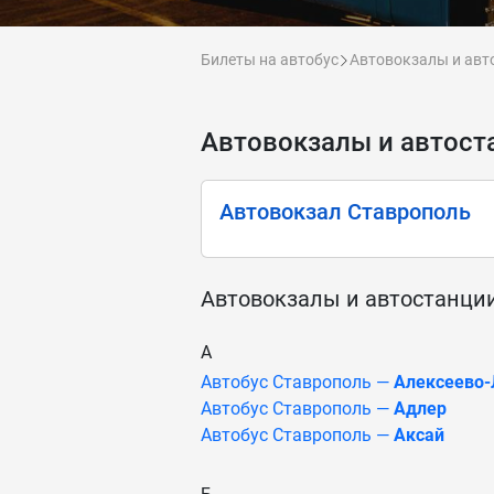
Билеты на автобус
Автовокзалы и авт
Автовокзалы и автост
Автовокзал Ставрополь
Автовокзалы и автостанци
А
Автобус Ставрополь —
Алексеево-
Автобус Ставрополь —
Адлер
Автобус Ставрополь —
Аксай