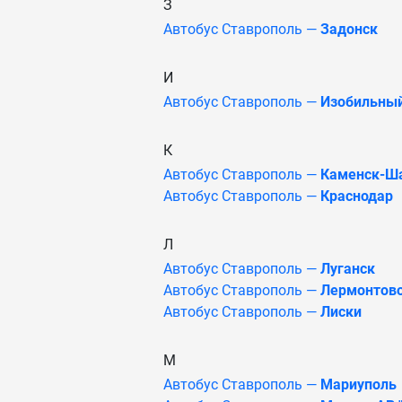
З
Автобус Ставрополь —
Задонск
И
Автобус Ставрополь —
Изобильны
К
Автобус Ставрополь —
Каменск-Ш
Автобус Ставрополь —
Краснодар
Л
Автобус Ставрополь —
Луганск
Автобус Ставрополь —
Лермонтов
Автобус Ставрополь —
Лиски
М
Автобус Ставрополь —
Мариуполь