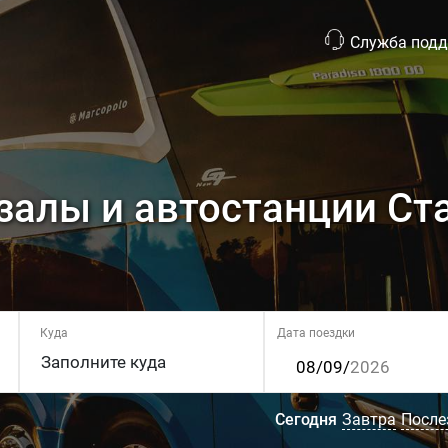
Служба под
залы и автостанции Ст
Куда
Дата поездки
Сегодня
Завтра
После