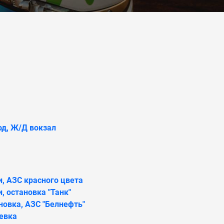
од, Ж/Д вокзал
и, АЗС красного цвета
, остановка "Танк"
новка, АЗС "Белнефть"
евка