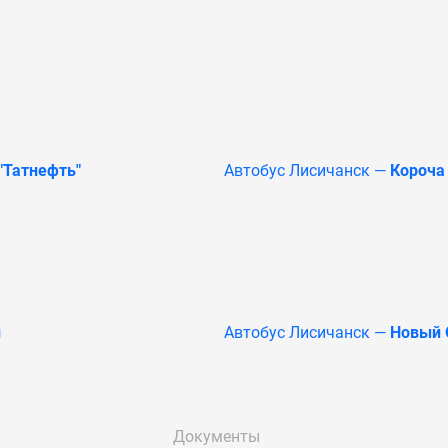
"Татнефть"
Автобус Лисичанск —
Короча
л
Автобус Лисичанск —
Новый 
Документы