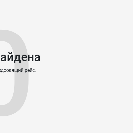
0
найдена
одходящий рейс,