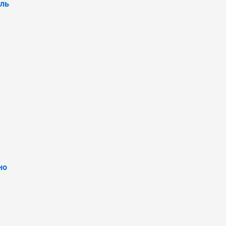
ль
но