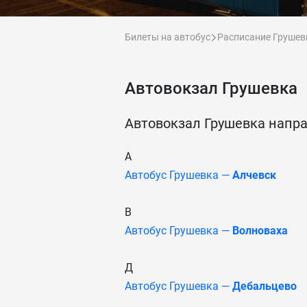
Билеты на автобус
Расписание Грушев
Автовокзал Грушевка
Автовокзал Грушевка напр
А
Автобус Грушевка —
Алчевск
В
Автобус Грушевка —
Волноваха
Д
Автобус Грушевка —
Дебальцево