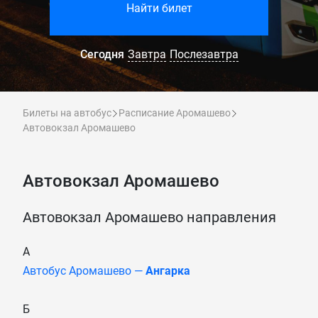
Найти билет
Сегодня
Завтра
Послезавтра
Билеты на автобус
Расписание Аромашево
Автовокзал Аромашево
Автовокзал Аромашево
Автовокзал Аромашево направления
А
Автобус Аромашево —
Ангарка
Б