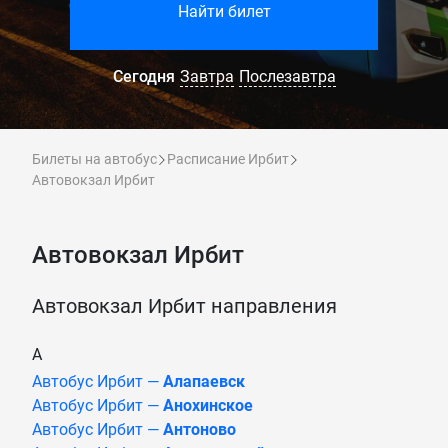
Найти билет
Сегодня
Завтра
Послезавтра
Билеты на автобус
Расписание Ирбит
Автовокзал Ирбит
Автовокзал Ирбит
Автовокзал Ирбит направления
А
Автобус Ирбит —
Алапаевск
Автобус Ирбит —
Анохинское
Автобус Ирбит —
Антоново