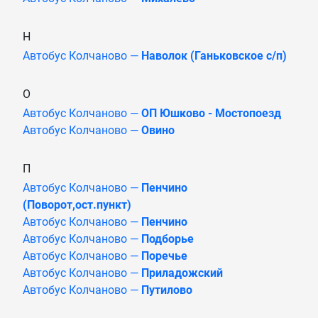
Н
Автобус Колчаново —
Наволок (Ганьковское с/п)
О
Автобус Колчаново —
ОП Юшково - Мостопоезд
Автобус Колчаново —
Овино
П
Автобус Колчаново —
Пенчино
(Поворот,ост.пункт)
Автобус Колчаново —
Пенчино
Автобус Колчаново —
Подборье
Автобус Колчаново —
Поречье
Автобус Колчаново —
Приладожский
Автобус Колчаново —
Путилово