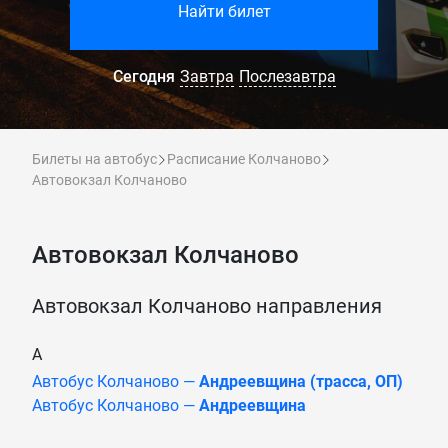
Найти билет
Сегодня
Завтра
Послезавтра
Билеты на автобус
Расписание Колчаново
Автовокзал Колчаново
Автовокзал Колчаново
Автовокзал Колчаново направления
А
Автобус Колчаново —
Андреевщина (трасса, ОП)
Автобус Колчаново —
Андреевщина