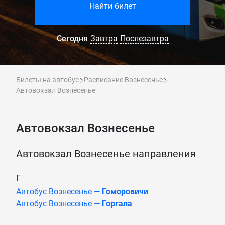
Найти билет
Сегодня
Завтра
Послезавтра
Билеты на автобус
Расписание Вознесенье
Автовокзал Вознесенье
Автовокзал Вознесенье
Автовокзал Вознесенье направления
Г
Автобус Вознесенье —
Гоморовичи
Автобус Вознесенье —
Горгала