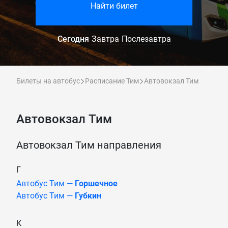
Найти билет
Сегодня
Завтра
Послезавтра
Билеты на автобус
Расписание Тим
Автовокзал Тим
Автовокзал Тим
Автовокзал Тим направления
Г
Автобус Тим —
Горшечное
Автобус Тим —
Губкин
К