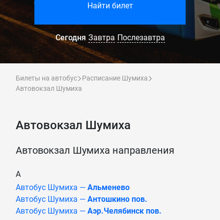
Найти билет
Сегодня
Завтра
Послезавтра
Билеты на автобус
Расписание Шумиха
Автовокзал Шумиха
Автовокзал Шумиха
Автовокзал Шумиха направления
А
Автобус Шумиха —
Альменево
Автобус Шумиха —
Антошкино пов.
Автобус Шумиха —
Аэр.Челябинск пов.