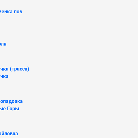
менка пов
вля
чка (трасса)
ачка
топадовка
ые Горы
айловка