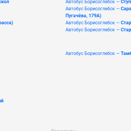
скол
Автобус Борисоглебск —
Сту
Автобус Борисоглебск —
Сара
Пугачёва, 179А)
расса)
Автобус Борисоглебск —
Стар
Автобус Борисоглебск —
Ста
Автобус Борисоглебск —
Тамб
ий