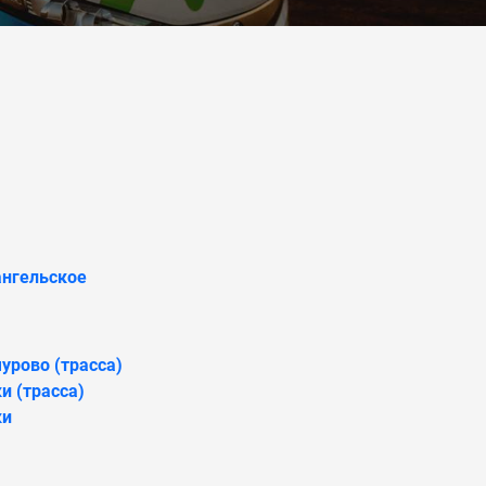
ангельское
урово (трасса)
и (трасса)
ки