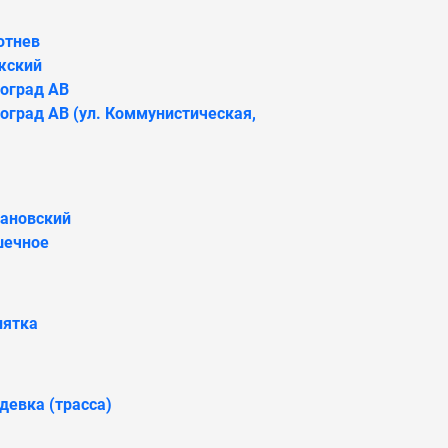
ютнев
жский
оград АВ
оград АВ (ул. Коммунистическая,
бановский
шечное
лятка
евка (трасса)