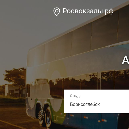
Росвокзалы.рф
А
Откуда
Борисоглебск