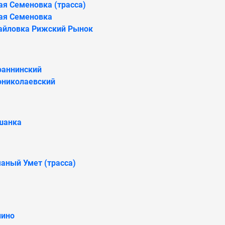
я Семеновка (трасса)
ая Семеновка
айловка Рижский Рынок
оаннинский
ониколаевский
шанка
аный Умет (трасса)
пино