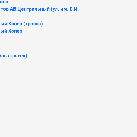
пино
тов АВ Центральный (ул. им. Е.И.
ый Хопер (трасса)
рый Хопер
ов (трасса)