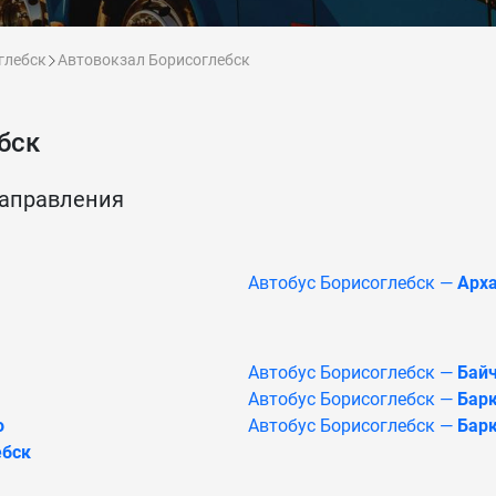
глебск
Автовокзал Борисоглебск
бск
направления
Автобус Борисоглебск —
Арх
Автобус Борисоглебск —
Байч
Автобус Борисоглебск —
Барк
о
Автобус Борисоглебск —
Бар
ебск