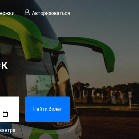
держки
Авторизоваться
ск
Найти билет
завтра