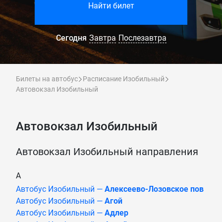
Найти билет
Сегодня
Завтра
Послезавтра
Билеты на автобус
Расписание Изобильный
Автовокзал Изобильный
Автовокзал Изобильный
Автовокзал Изобильный направления
А
Автобус Изобильный —
Алексеево-Лозовское пов
Автобус Изобильный —
Агой
Автобус Изобильный —
Адлер