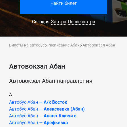
Найти билет
Сегодня
Завтра
Послезавтра
Билеты на автобус
Расписание Абан
Автовокзал Абан
Автовокзал Абан
Автовокзал Абан направления
А
Автобус Абан —
А/к Восток
Автобус Абан —
Алексеевка (Абан)
Автобус Абан —
Апано-Ключи с.
Автобус Абан —
Арефьевка