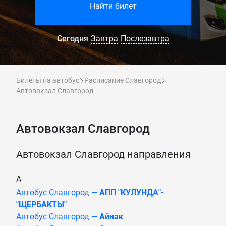
Найти билет
Сегодня
Завтра
Послезавтра
Билеты на автобус
Расписание Славгород
Автовокзал Славгород
Автовокзал Славгород
Автовокзал Славгород направления
А
Автобус Славгород —
АПП "КУЛУНДА"-
"ЩЕРБАКТЫ"
Автобус Славгород —
Айнак