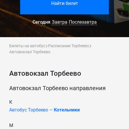
Найти билет
Сегодня
Завтра
Послезавтра
Билеты на автобус
Расписание Торбеево
Автовокзал Торбеево
Автовокзал Торбеево
Автовокзал Торбеево направления
К
Автобус Торбеево —
Котельники
М