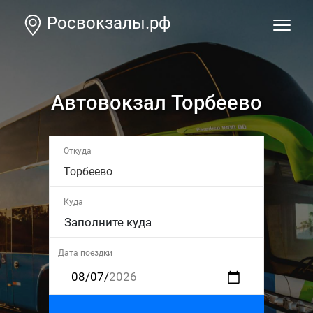
Росвокзалы.рф
Автовокзал Торбеево
Откуда
Торбеево
Куда
Дата поездки