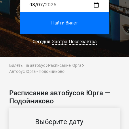
Найти билет
Сегодня
Завтра
Послезавтра
Билеты на автобус
Расписание Юрга
Автобус Юрга - Подойниково
Расписание автобусов Юрга —
Подойниково
Выберите дату