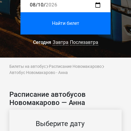
Найти билет
Сегодня
Завтра
Послезавтра
Билеты на автобус
Расписание Новомакарово
Автобус Новомакарово - Анна
Расписание автобусов
Новомакарово — Анна
Выберите дату