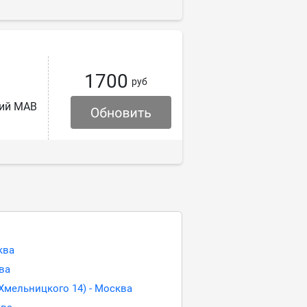
1700
руб
кий МАВ
ква
ва
.Хмельницкого 14) - Москва