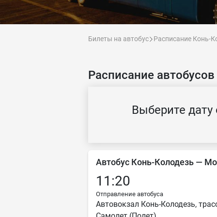
Билеты на автобус
Расписание Конь-К
Расписание автобусов
Выберите дату 
Автобус Конь-Колодезь — М
11:20
Отправление автобуса
Автовокзал Конь-Колодезь, трас
Самолет (Полет)