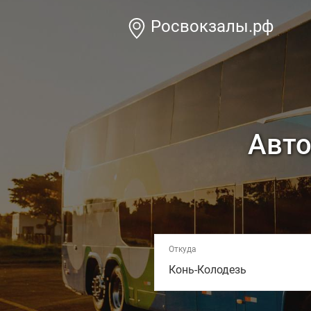
Росвокзалы.рф
Авто
Откуда
Конь-Колодезь