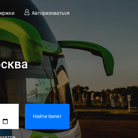
держки
Авторизоваться
осква
Найти билет
завтра