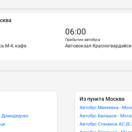
осква
06:00
Прибытие автобуса
са М-4, кафе
Автовокзал Красногвардейс
Из пункта Москва
Автобус Макеевка - Мос
рт Домодедово
Автобус Балашов - Моск
ицк
Автобус Стаханов АС (Б