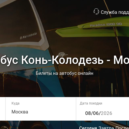
Служба под
бус Конь-Колодезь - М
Билеты на автобус онлайн
Куда
Дата поездки
Москва
Сегодня
Завтра
После