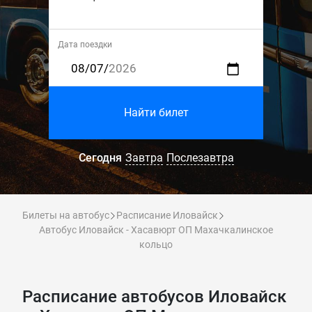
Дата поездки
Найти билет
Сегодня
Завтра
Послезавтра
Билеты на автобус
Расписание Иловайск
Автобус Иловайск - Хасавюрт ОП Махачкалинское
кольцо
Расписание автобусов Иловайск