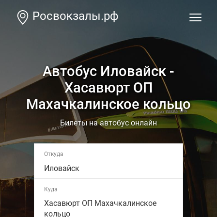
Росвокзалы.рф
Автобус Иловайск -
Хасавюрт ОП
Махачкалинское кольцо
Билеты на автобус онлайн
Откуда
Иловайск
Куда
Хасавюрт ОП Махачкалинское
кольцо