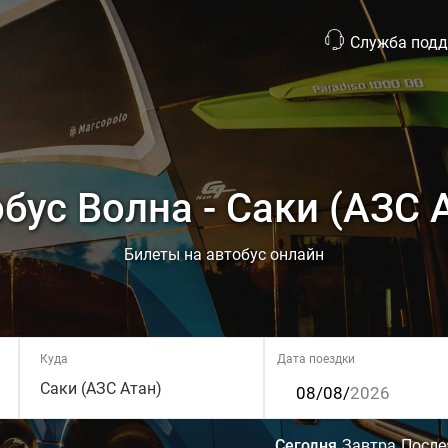
Служба под
бус Волна - Саки (АЗС 
Билеты на автобус онлайн
Куда
Дата поездки
Саки (АЗС Атан)
Сегодня
Завтра
После