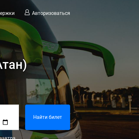
держки
Авторизоваться
Атан)
Найти билет
завтра