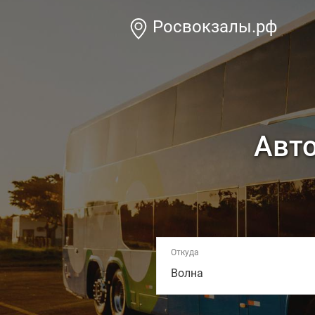
Росвокзалы.рф
Авто
Откуда
Волна