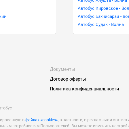
Автобус Алушта - Волна
Автобус Кировское - Во
кий
Автобус Бахчисарай - Во
Автобус Судак - Волна
Документы
Договор оферты
Политика конфиденциальности
втобус
рированную в
файлах «cookies»
, в частности, в рекламных и статист
льным потребностям Пользователей. Вы можете изменить настройк