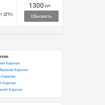
1300
руб
ст ДПС)
ачан
ний Карачан
 Верхний Карачан
й Карачан
й Карачан
рхний Карачан