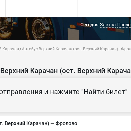
Сегодня
Завтра
После
й Карачан
Автобус Верхний Карачан (ост. Верхний Карачан) - Фро
Верхний Карачан (ост. Верхний Карач
отправления и нажмите "Найти билет"
т. Верхний Карачан) — Фролово