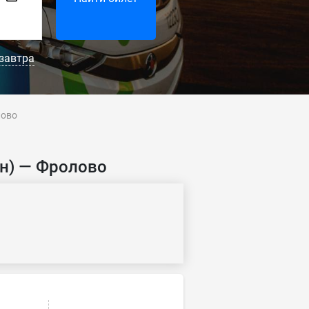
завтра
лово
ан) — Фролово