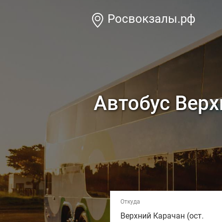
Росвокзалы.рф
Автобус Верх
Откуда
Верхний Карачан (ост.