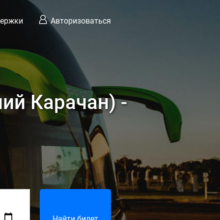
держки
Авторизоваться
ий Карачан) -
Найти билет