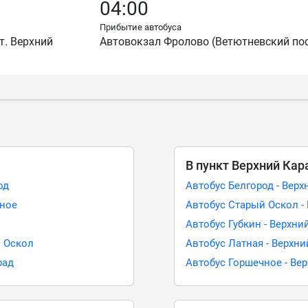
04:00
Прибытие автобуса
т. Верхний
Автовокзал Фролово (Ветютневский по
В пункт Верхний Кар
од
Автобус Белгород - Верх
чное
Автобус Старый Оскол -
Автобус Губкин - Верхни
й Оскол
Автобус Латная - Верхни
рад
Автобус Горшечное - Ве