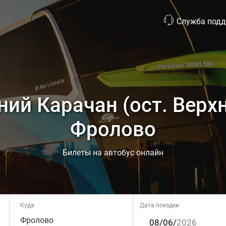
Служба под
ний Карачан (ост. Верхн
Фролово
Билеты на автобус онлайн
Куда
Дата поездки
Фролово