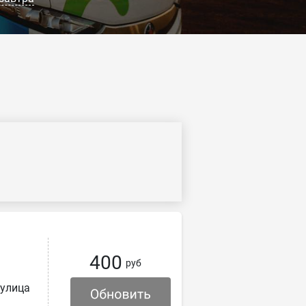
400
руб
 улица