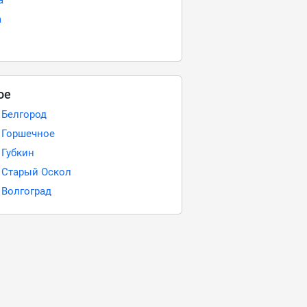
а
а
ое
 Белгород
- Горшечное
 Губкин
- Старый Оскол
 Волгоград