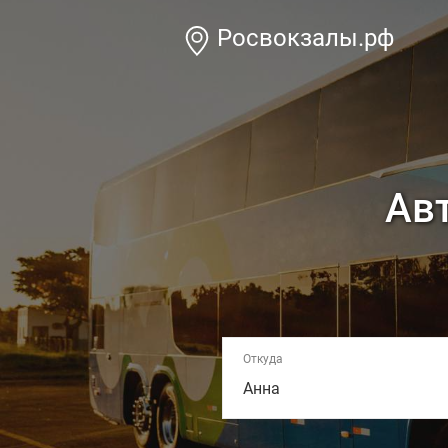
Росвокзалы.рф
Авт
Откуда
Анна