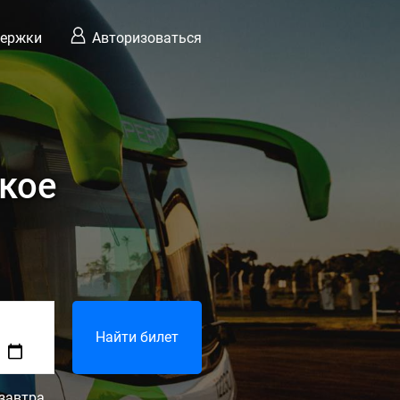
держки
Авторизоваться
ское
Найти билет
завтра