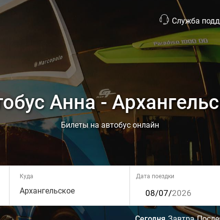
Служба под
обус Анна - Архангель
Билеты на автобус онлайн
Куда
Дата поездки
Архангельское
Сегодня
Завтра
После