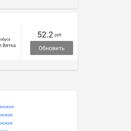
52.2
руб
обуса
л Вятка
гинское
инское
инское