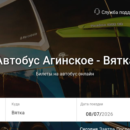
Служба под
Автобус Агинское - Вятк
Билеты на автобус онлайн
Куда
Дата поездки
Вятка
Сегодня
Завтра
После