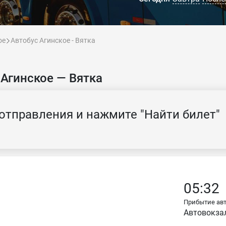
ое
Автобус Агинское - Вятка
 Агинское — Вятка
отправления и нажмите "Найти билет"
05:32
Прибытие авт
Автовокза