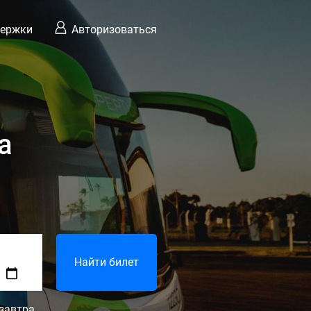
держки
Авторизоваться
а
Найти билет
завтра