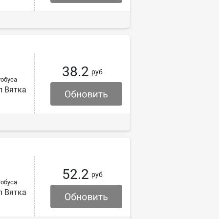
38.2
руб
обуса
л Вятка
52.2
руб
обуса
л Вятка