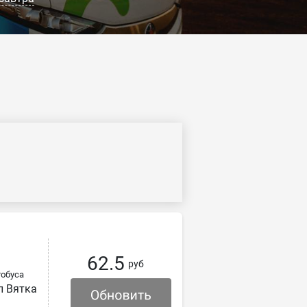
62.5
руб
обуса
л Вятка